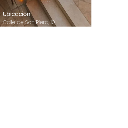
Ubicación
Calle de Son Riera, 10
Sineu
07510, Mallorca
Contáctenos
Número de teléfono :
+34 744 482
497
Correo
electrónico:
info@tenmallorca.com
Términos y condiciones
Aviso Legal