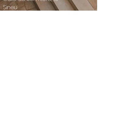
Sineu
07510, Mallorca
Contáctenos
Número de teléfono :
+34 744 482
497
Correo
electrónico:
info@tenmallorca.com
Términos y condiciones
Aviso Legal