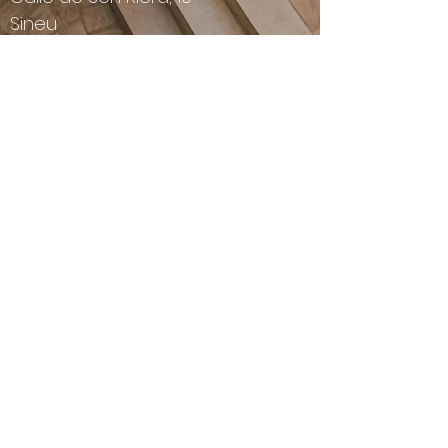
Sineu
07510, Mallorca
Contáctenos
Número de teléfono :
+34 744 482
497
Correo
electrónico:
info@tenmallorca.com
Términos y condiciones
Aviso Legal