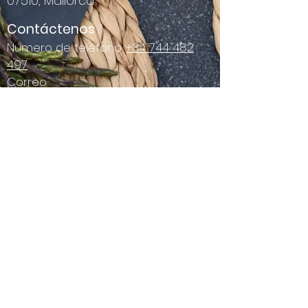
07510, Mallorca
Contáctenos
Número de teléfono :
+34 744 482
497
Correo
electrónico:
info@tenmallorca.com
Términos y condiciones
Aviso Legal